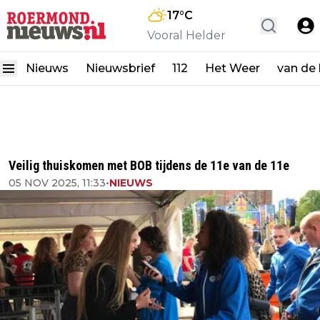
17
°C
Vooral Helder
Nieuws
Nieuwsbrief
112
Het Weer
van de
Veilig thuiskomen met BOB tijdens de 11e van de 11e
05 NOV 2025, 11:33
•
NIEUWS