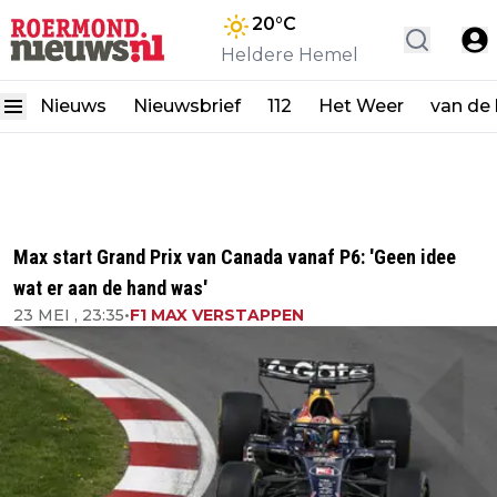
20
°C
Heldere Hemel
Nieuws
Nieuwsbrief
112
Het Weer
van de
Max start Grand Prix van Canada vanaf P6: 'Geen idee
wat er aan de hand was'
23 MEI , 23:35
•
F1 MAX VERSTAPPEN