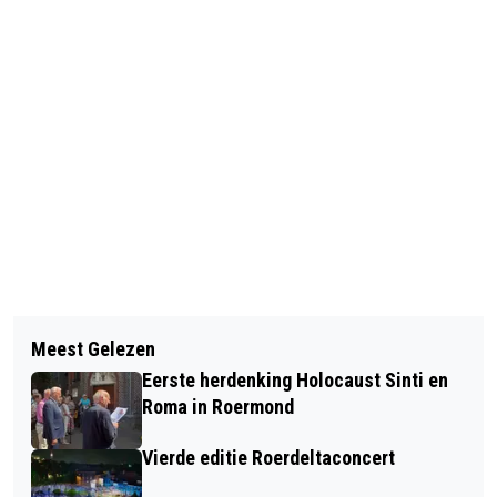
Vorig artikel
Volgend artikel
TOP OF THE POPS-CONCERT IN
Meest Gelezen
DUITSE 98-JARIGE VROUW
REUVER BRENGT KLASSIEKERS TOT
Eerste herdenking Holocaust Sinti en
VERONGELUKT IN JACHTHAVEN
LEVEN
Roma in Roermond
HATENBOER
Vierde editie Roerdeltaconcert