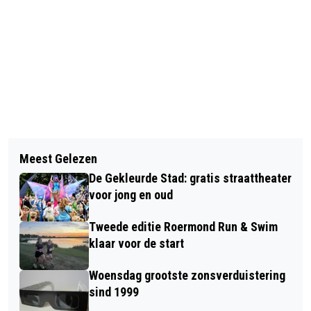
Vorig artikel
Volgend artikel
SVC2000 VIERT 25-JARIG JUBILEUM
Meest Gelezen
BOEKLANCERING: HET WILDE
MET FEESTELIJKE DAG VOOR JONG
De Gekleurde Stad: gratis straattheater
VROUWENPAD
EN OUD
voor jong en oud
Tweede editie Roermond Run & Swim
klaar voor de start
Woensdag grootste zonsverduistering
sind 1999