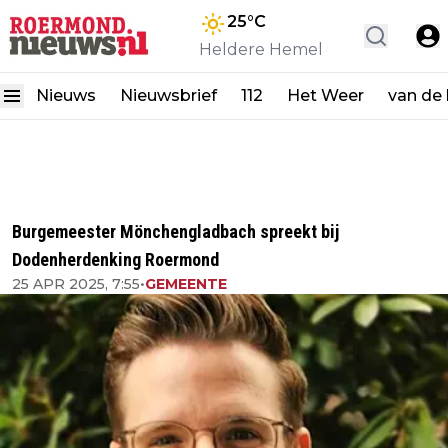
25
°C
Heldere Hemel
Nieuws
Nieuwsbrief
112
Het Weer
van de
Burgemeester Mönchengladbach spreekt bij
Dodenherdenking Roermond
25 APR 2025, 7:55
•
GEMEENTE