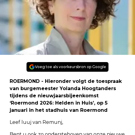
Voeg toe als voorkeursbron op Google
ROERMOND - Hieronder volgt de toespraak
van burgemeester Yolanda Hoogtanders
tijdens de nieuwjaarsbijeenkomst
‘Roermond 2026: Helden in Huis’, op 5
januari in het stadhuis van Roermond
Leef luuj van Remunj,
Bent u ook zo ondersteboven van onze nieuwe