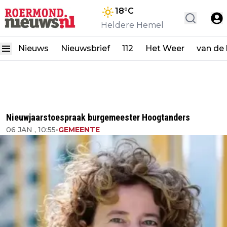
18
°C
Heldere Hemel
Nieuws
Nieuwsbrief
112
Het Weer
van de
Nieuwjaarstoespraak burgemeester Hoogtanders
06 JAN , 10:55
•
GEMEENTE