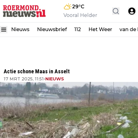
29
°C
Vooral Helder
Nieuws
Nieuwsbrief
112
Het Weer
van de
Actie schone Maas in Asselt
17 MRT 2025, 11:51
•
NIEUWS