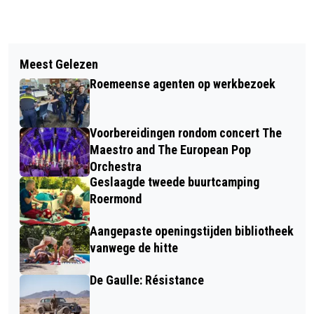
Vorig artikel
Volgend artikel
MILDERSHOOF WINT GOUD, ZILVER EN
Meest Gelezen
HUSH: DANS EN LIVEMUZIEK GAAN
BRONS
Roemeense agenten op werkbezoek
HAND IN HAND
Voorbereidingen rondom concert The
Maestro and The European Pop
Orchestra
Geslaagde tweede buurtcamping
Roermond
Aangepaste openingstijden bibliotheek
vanwege de hitte
De Gaulle: Résistance