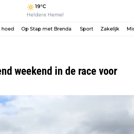
19
°C
Heldere Hemel
e hoed
Op Stap met Brenda
Sport
Zakelijk
Mi
end weekend in de race voor