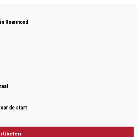
Volgend artikel
RISICO OP NATUURBRAND VERHOOGD
 in Roermond
raal
oor de start
rtikelen