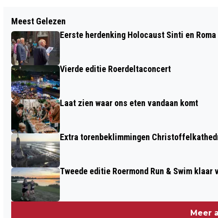
Vorig artikel
Meest Gelezen
WAAR HEB JE ALS STARTER NU ÉCHT
Eerste herdenking Holocaust Sinti en Roma
DE BESTE KANSEN?
Vierde editie Roerdeltaconcert
Laat zien waar ons eten vandaan komt
Extra torenbeklimmingen Christoffelkathed
Tweede editie Roermond Run & Swim klaar v
Meer a