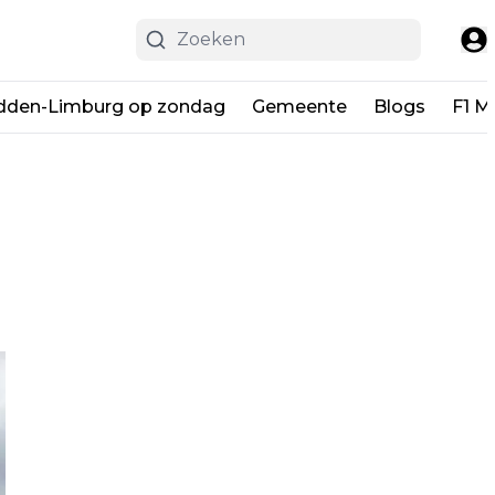
dden-Limburg op zondag
Gemeente
Blogs
F1 M