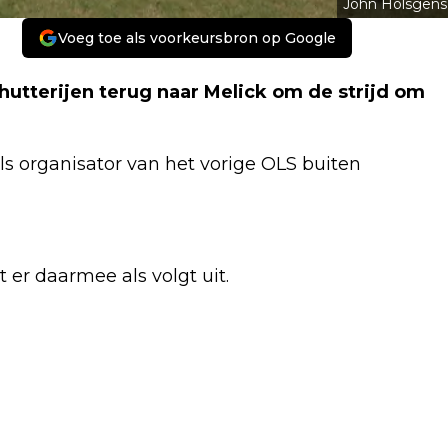
John Hölsgens
Voeg toe als voorkeursbron op Google
utterijen terug naar Melick om de strijd om
als organisator van het vorige OLS buiten
t er daarmee als volgt uit.