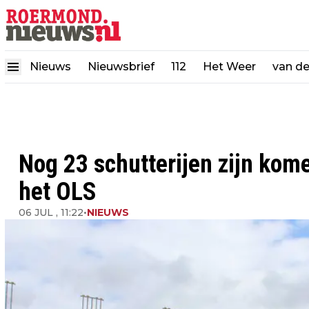
Nieuws
Nieuwsbrief
112
Het Weer
van d
Nog 23 schutterijen zijn kom
het OLS
06 JUL , 11:22
•
NIEUWS