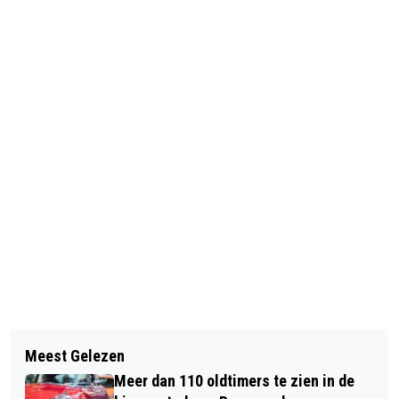
Vorig artikel
Volgend artikel
DE OMWENTELAARS ORGANISEERT
Meest Gelezen
ROERMOND.NIEUWSTV - REPORTAGE
WEER EEN WANDELING: ZOMPIGE
Meer dan 110 oldtimers te zien in de
ECI ROERMOND - CURSISTEN EXPO