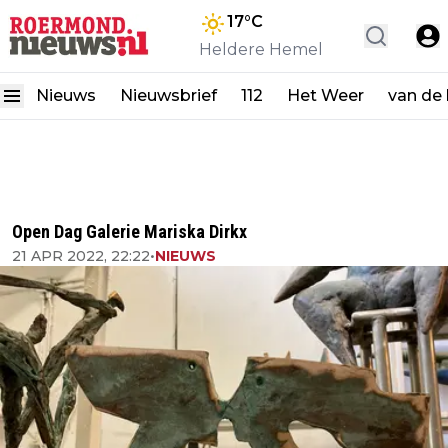
17
°C
Heldere Hemel
Nieuws
Nieuwsbrief
112
Het Weer
van de
Open Dag Galerie Mariska Dirkx
21 APR 2022, 22:22
•
NIEUWS