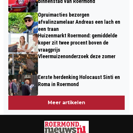
WANDELING
binnenstad van Roermond
2022 - "BLIJF NIEUWSGIERIG"
Opruimacties bezorgen
afvalinzamelaar Andreas een lach en
een traan
Huizenmarkt Roermond: gemiddelde
koper zit twee procent boven de
vraagprijs
Vleermuizenonderzoek deze zomer
Eerste herdenking Holocaust Sinti en
Roma in Roermond
Meer artikelen