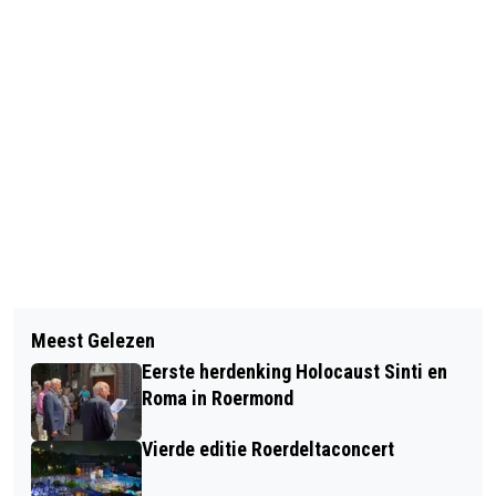
Vorig artikel
Volgend artikel
OPEN DAG GALERIE MARISKA DIRKX
Meest Gelezen
ZONDAG MINDER WARM - ZATERDAG
Eerste herdenking Holocaust Sinti en
BESTE DAG VAN HET WEEKEND
Roma in Roermond
Vierde editie Roerdeltaconcert