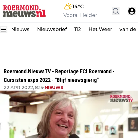
14
°C
Vooral Helder
Nieuws
Nieuwsbrief
112
Het Weer
van de
Roermond.NieuwsTV - Reportage ECI Roermond -
Cursisten expo 2022 - "Blijf nieuwsgierig"
22 APR 2022, 8:15
•
NIEUWS