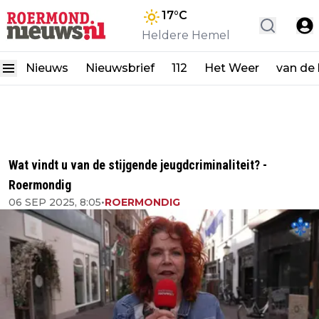
17
°C
Heldere Hemel
Nieuws
Nieuwsbrief
112
Het Weer
van de
Wat vindt u van de stijgende jeugdcriminaliteit? -
Roermondig
06 SEP 2025, 8:05
•
ROERMONDIG