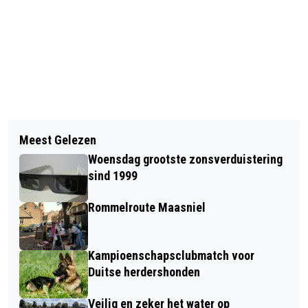
Vorig artikel
Volgend artikel
ZÉGK UT MIT BLOME VAN ÖMER - UT
Meest Gelezen
PROVINCIE ZET KOERS NAAR
BLEUMKE DEES WAEK VEUR CAMIL.
Woensdag grootste zonsverduistering
TOEKOMSTBESTENDIGE
sind 1999
WONINGMARKT
Rommelroute Maasniel
Kampioenschapsclubmatch voor
Duitse herdershonden
Veilig en zeker het water op