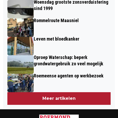
Woensdag grootste zonsverduistering
NAAR SEPTEMBER 2025
SINFONIETTA EN ZEVEN
sind 1999
GETALENTEERDE SOLISTEN
Rommelroute Maasniel
Leven met bloedkanker
Oproep Waterschap: beperk
grondwatergebruik zo veel mogelijk
Roemeense agenten op werkbezoek
Meer artikelen