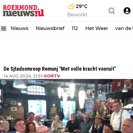
29
°C
Bewolkt
Nieuws
Nieuwsbrief
112
Het Weer
van de
De Sjtadsomroop Remunj "Met volle kracht vooruit"
14 AUG 2024, 21:51
•
SORTV