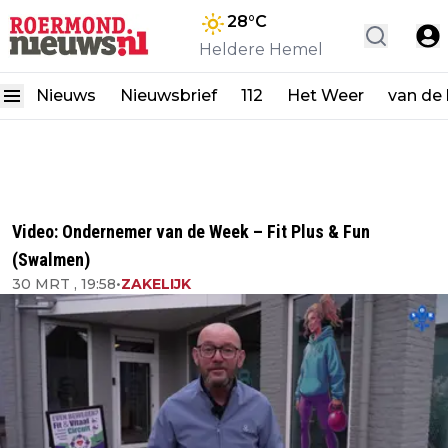
28
°C
Heldere Hemel
Nieuws
Nieuwsbrief
112
Het Weer
van de
Video: Ondernemer van de Week – Fit Plus & Fun
(Swalmen)
30 MRT , 19:58
•
ZAKELIJK