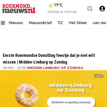
17
°C
Heldere Hemel
Nieuws
Nieuwsbrief
112
Het Weer
van de
Eerste Roermondse DonutDag feestje dat je niet wilt
missen | Midden-Limburg op Zondag
18 MEI , 20:55
•
MIDDEN-LIMBURG OP ZONDAG