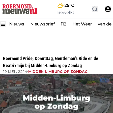
25
°C
Bewolkt
Nieuws
Nieuwsbrief
112
Het Weer
van de
Roermond Pride, DonutDag, Gentleman’s Ride en de
Beatrixmijn bij Midden-Limburg op Zondag
19 MEI , 22:14
•
MIDDEN-LIMBURG OP ZONDAG