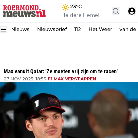
23
°C
Heldere Hemel
Nieuws
Nieuwsbrief
112
Het Weer
van de
Max vanuit Qatar: 'Ze moeten vrij zijn om te racen'
27 NOV 2025, 18:53
•
F1 MAX VERSTAPPEN