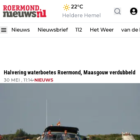
22
°C
Heldere Hemel
Nieuws
Nieuwsbrief
112
Het Weer
van de
Halvering waterboetes Roermond, Maasgouw verdubbeld
30 MEI , 11:14
•
NIEUWS