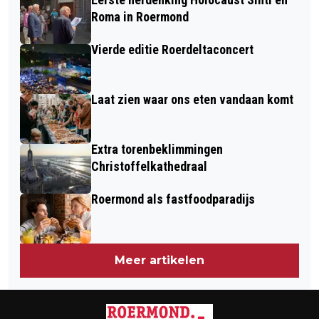
OVERVALLEN
ROERMOND EN HEYTHUYSEN
Roma in Roermond
Vierde editie Roerdeltaconcert
Laat zien waar ons eten vandaan komt
Extra torenbeklimmingen
Christoffelkathedraal
Roermond als fastfoodparadijs
Meer artikelen