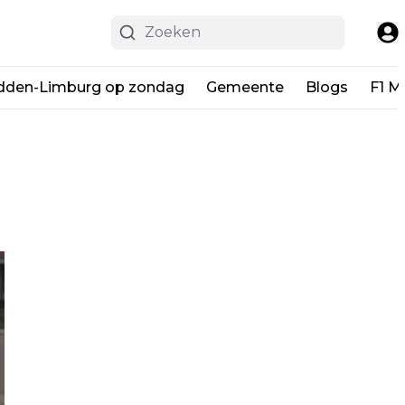
dden-Limburg op zondag
Gemeente
Blogs
F1 M