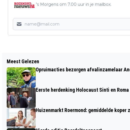
's Morgens om 7.00 uur in je mailbox.
Vorig artikel
Meest Gelezen
HALVERING WATERBOETES ROERMOND,
Opruimacties bezorgen afvalinzamelaar And
MAASGOUW VERDUBBELD
Eerste herdenking Holocaust Sinti en Roma
Huizenmarkt Roermond: gemiddelde koper zi