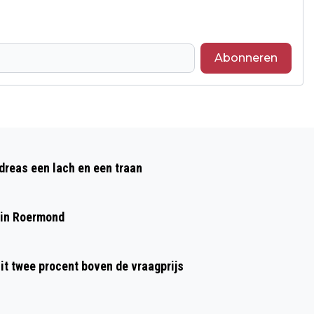
Abonneren
Volgend artikel
ZEVEN OP TIEN NEDERLANDERS STAAN
reas een lach en een traan
OPEN VOOR TREINVAKANTIE, VELEN
KIEZEN TOCH VOOR VLIEGTUIG
 in Roermond
t twee procent boven de vraagprijs