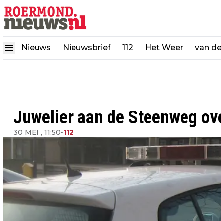
Nieuws
Nieuwsbrief
112
Het Weer
van d
Juwelier aan de Steenweg ov
30 MEI , 11:50
•
112