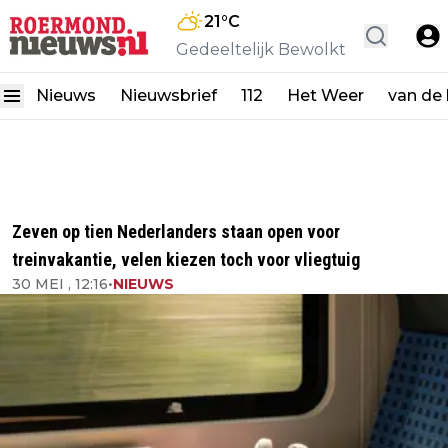
21
°C
Gedeeltelijk Bewolkt
Nieuws
Nieuwsbrief
112
Het Weer
van de
Zeven op tien Nederlanders staan open voor
treinvakantie, velen kiezen toch voor vliegtuig
30 MEI , 12:16
•
NIEUWS