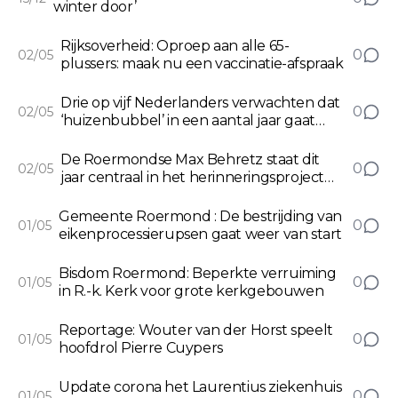
winter door’
Rijksoverheid: Oproep aan alle 65-
0
02/05
plussers: maak nu een vaccinatie-afspraak
Drie op vijf Nederlanders verwachten dat
0
02/05
‘huizenbubbel’ in een aantal jaar gaat
klappen
De Roermondse Max Behretz staat dit
0
02/05
jaar centraal in het herinneringsproject
Huizen van verzet
Gemeente Roermond : De bestrijding van
0
01/05
eikenprocessierupsen gaat weer van start
Bisdom Roermond: Beperkte verruiming
0
01/05
in R.-k. Kerk voor grote kerkgebouwen
Reportage: Wouter van der Horst speelt
0
01/05
hoofdrol Pierre Cuypers
Update corona het Laurentius ziekenhuis
0
01/05