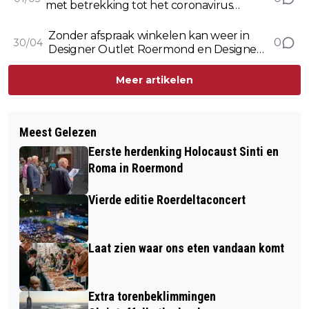
met betrekking tot het coronavirus
vrijdag 30 april
Zonder afspraak winkelen kan weer in
0
30/04
Designer Outlet Roermond en Designer
Outlet Roosendaal
Meer artikelen
Meest Gelezen
Eerste herdenking Holocaust Sinti en
Roma in Roermond
Vierde editie Roerdeltaconcert
Laat zien waar ons eten vandaan komt
Extra torenbeklimmingen