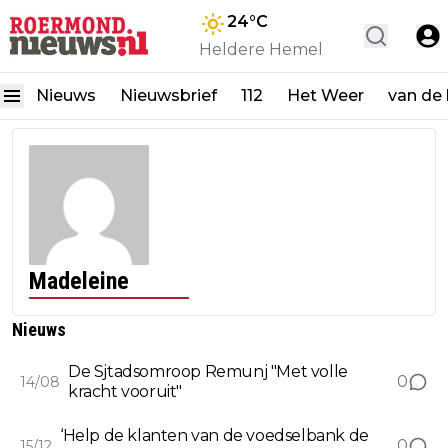
24
°C
Heldere Hemel
Nieuws
Nieuwsbrief
112
Het Weer
van de
Madeleine
Nieuws
De Sjtadsomroop Remunj "Met volle
0
14/08
kracht vooruit"
‘Help de klanten van de voedselbank de
0
15/12